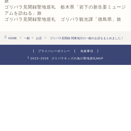
旅
ゴリパラ見聞録聖地巡礼 栃木県「岩下の新生姜ミュージ
アムを訪ねる」旅
ゴリパラ見聞録聖地巡礼 ゴリパラ観光課「徳島県」旅
HOME
一献
お店
ゴリパラ見聞録 関東地方の一献のお店をまとめました！
プライバシーポリシー
免責事項
2023–2026 ゴリパラキッズの為の聖地巡礼MAP