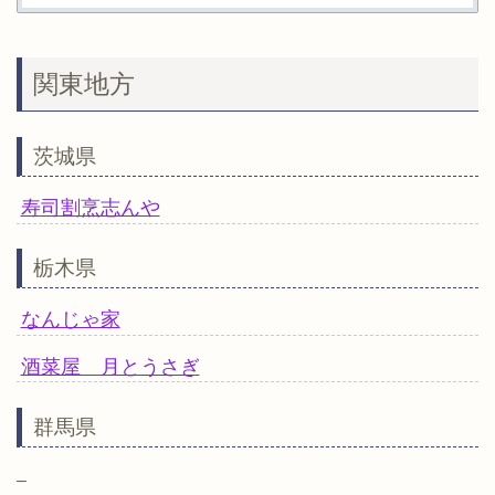
関東地方
茨城県
寿司割烹志んや
栃木県
なんじゃ家
酒菜屋 月とうさぎ
群馬県
–