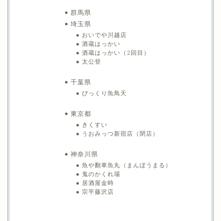
群馬県
埼玉県
おいでや川越店
酒蔵はっかい
酒蔵はっかい（2回目）
太公登
千葉県
びっくり魚鳥天
東京都
きくすい
うおみっつ新宿店（閉店）
神奈川県
魚や翻車魚丸（まんぼうまる）
鬼のかくれ場
居酒屋金時
宗平藤沢店