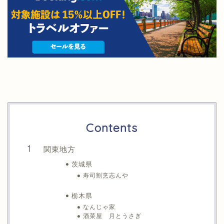
Contents
関東地方
茨城県
寿司割烹志んや
栃木県
なんじゃ家
酒菜屋 月とうさぎ