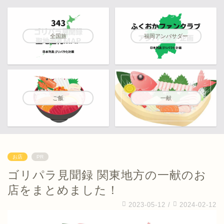
全国旅
福岡アンバサダー
ご飯
一献
お店
PR
ゴリパラ見聞録 関東地方の一献のお
店をまとめました！
2023-05-12
/
2024-02-12