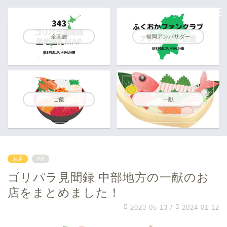
全国旅
福岡アンバサダー
ご飯
一献
お店
PR
ゴリパラ見聞録 中部地方の一献のお
店をまとめました！
2023-05-13
/
2024-01-12