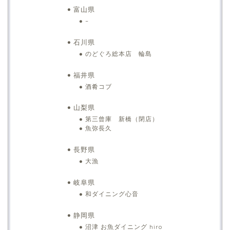
富山県
–
石川県
のどぐろ総本店 輪島
福井県
酒肴コブ
山梨県
第三曾庫 新橋（閉店）
魚弥長久
長野県
大漁
岐阜県
和ダイニング心音
静岡県
沼津 お魚ダイニング hiro