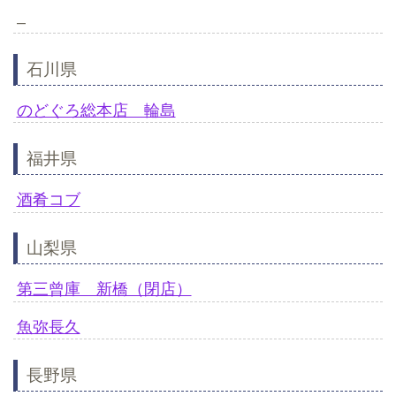
–
石川県
のどぐろ総本店 輪島
福井県
酒肴コブ
山梨県
第三曾庫 新橋（閉店）
魚弥長久
長野県