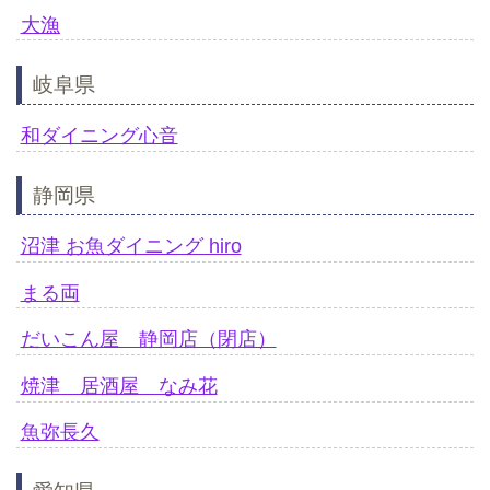
大漁
岐阜県
和ダイニング心音
静岡県
沼津 お魚ダイニング hiro
まる両
だいこん屋 静岡店（閉店）
焼津 居酒屋 なみ花
魚弥長久