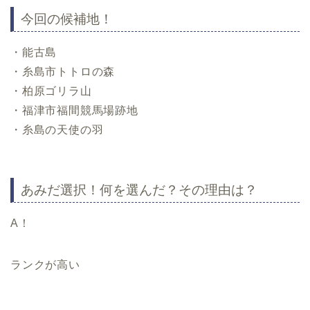
今回の候補地！
・能古島
・糸島市トトロの森
・柏原ゴリラ山
・福津市福間競馬場跡地
・糸島の天使の羽
あみだ選択！何を選んだ？その理由は？
A！
ランクが高い