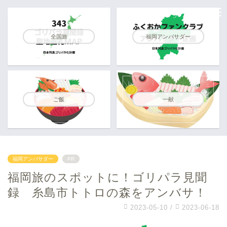
全国旅
福岡アンバサダー
ご飯
一献
福岡アンバサダー
PR
福岡旅のスポットに！ゴリパラ見聞
録 糸島市トトロの森をアンバサ！
2023-05-10
/
2023-06-18