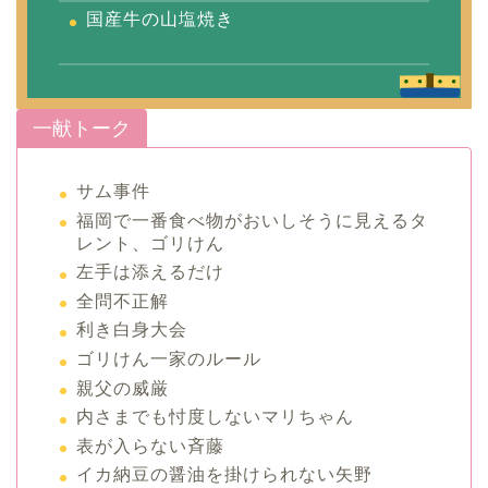
国産牛の山塩焼き
一献トーク
サム事件
福岡で一番食べ物がおいしそうに見えるタ
レント、ゴリけん
左手は添えるだけ
全問不正解
利き白身大会
ゴリけん一家のルール
親父の威厳
内さまでも忖度しないマリちゃん
表が入らない斉藤
イカ納豆の醤油を掛けられない矢野