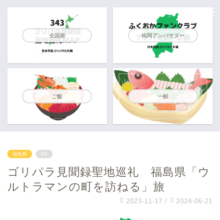
全国旅
福岡アンバサダー
ご飯
一献
福島県
PR
ゴリパラ見聞録聖地巡礼 福島県「ウ
ルトラマンの町を訪ねる」旅
2023-11-17
/
2024-06-21