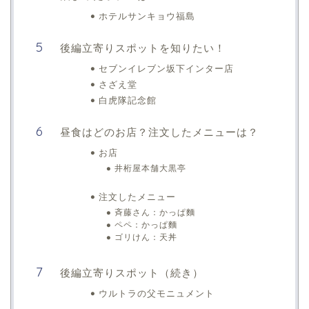
ホテルサンキョウ福島
後編立寄りスポットを知りたい！
セブンイレブン坂下インター店
さざえ堂
白虎隊記念館
昼食はどのお店？注文したメニューは？
お店
井桁屋本舗大黒亭
注文したメニュー
斉藤さん：かっぱ麵
ペペ：かっぱ麵
ゴリけん：天丼
後編立寄りスポット（続き）
ウルトラの父モニュメント