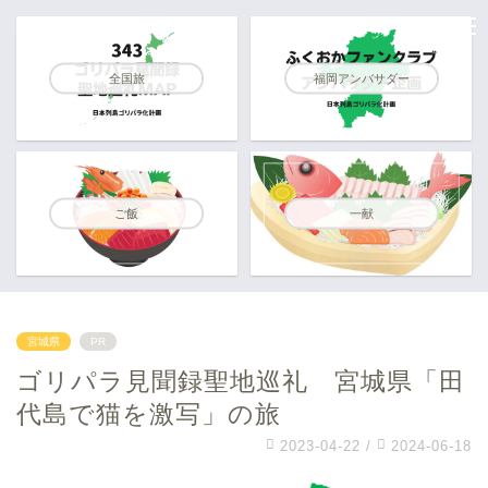
全国旅
福岡アンバサダー
ご飯
一献
宮城県
PR
ゴリパラ見聞録聖地巡礼 宮城県「田
代島で猫を激写」の旅
2023-04-22
/
2024-06-18