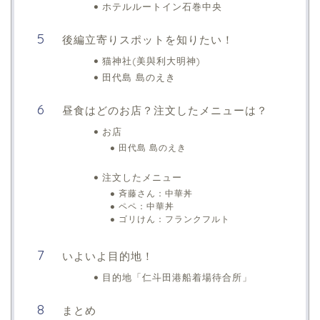
ホテルルートイン石巻中央
後編立寄りスポットを知りたい！
猫神社(美與利大明神)
田代島 島のえき
昼食はどのお店？注文したメニューは？
お店
田代島 島のえき
注文したメニュー
斉藤さん：中華丼
ペペ：中華丼
ゴリけん：フランクフルト
いよいよ目的地！
目的地「仁斗田港船着場待合所」
まとめ