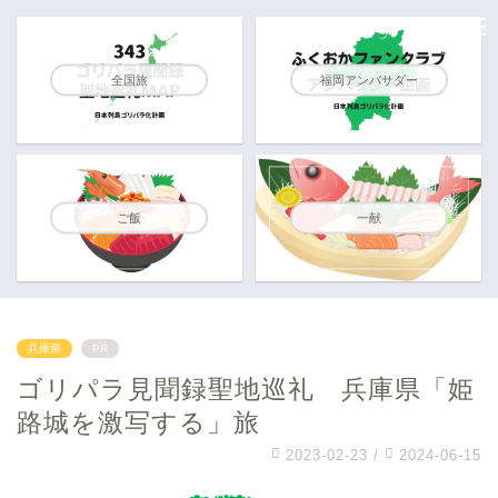
全国旅
福岡アンバサダー
ご飯
一献
兵庫県
PR
ゴリパラ見聞録聖地巡礼 兵庫県「姫
路城を激写する」旅
2023-02-23
/
2024-06-15