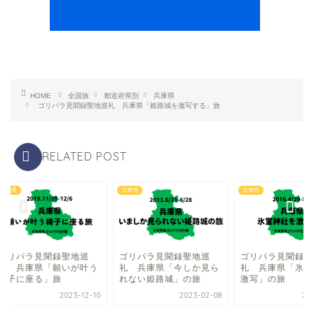
HOME
全国旅
都道府県別
兵庫県
ゴリパラ見聞録聖地巡礼 兵庫県「姫路城を激写する」旅
RELATED POST
県
兵庫県
兵庫県
リパラ見聞録聖地巡
ゴリパラ見聞録聖地巡
ゴリパラ見聞録聖地
 兵庫県「願いが叶う
礼 兵庫県「今しか見ら
礼 兵庫県「氷室神
子に座る」旅
れない姫路城」の旅
激写」の旅
2023-12-10
2023-02-08
2023-0