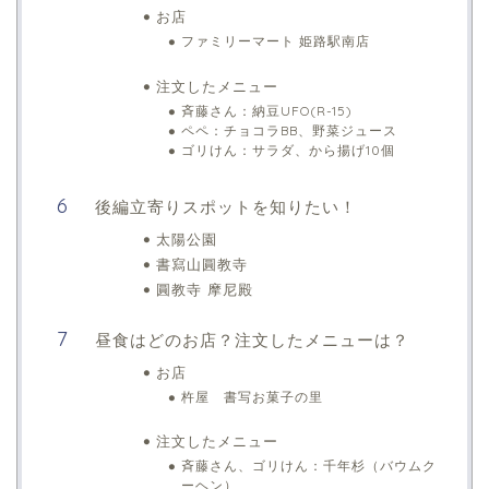
お店
ファミリーマート 姫路駅南店
注文したメニュー
斉藤さん：納豆UFO(R-15)
ペペ：チョコラBB、野菜ジュース
ゴリけん：サラダ、から揚げ10個
後編立寄りスポットを知りたい！
太陽公園
書寫山圓教寺
圓教寺 摩尼殿
昼食はどのお店？注文したメニューは？
お店
杵屋 書写お菓子の里
注文したメニュー
斉藤さん、ゴリけん：千年杉（バウムク
ーヘン）