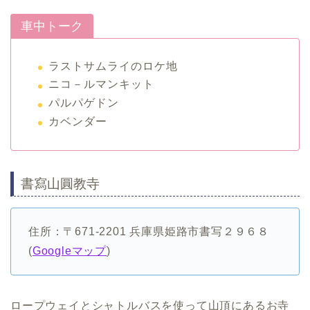
車中トーク
ラストサムライのロケ地
ニコ－ルマンキット
パルパゲドン
カベンダー
書寫山圓教寺
住所：〒671-2201 兵庫県姫路市書写２９６８
(
Googleマップ
)
ロープウェイとシャトルバスを使って山頂にあるお寺