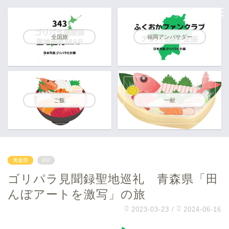
全国旅
福岡アンバサダー
ご飯
一献
青森県
PR
ゴリパラ見聞録聖地巡礼 青森県「田
んぼアートを激写」の旅
2023-03-23
/
2024-06-16