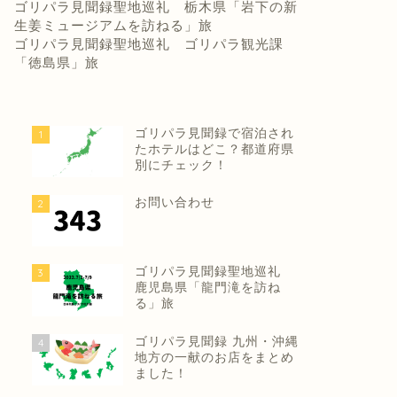
ゴリパラ見聞録聖地巡礼 栃木県「岩下の新
生姜ミュージアムを訪ねる」旅
ゴリパラ見聞録聖地巡礼 ゴリパラ観光課
「徳島県」旅
ゴリパラ見聞録で宿泊され
1
たホテルはどこ？都道府県
別にチェック！
お問い合わせ
2
ゴリパラ見聞録聖地巡礼
3
鹿児島県「龍門滝を訪ね
る」旅
ゴリパラ見聞録 九州・沖縄
4
地方の一献のお店をまとめ
ました！