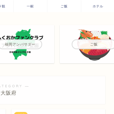
ラ観
一献
ご飯
ホテル
福岡アンバサダー
ご飯
ATEGORY ―
大阪府