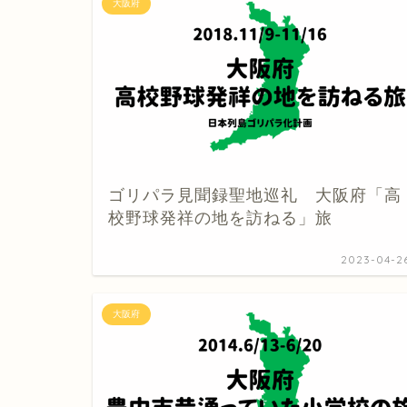
大阪府
ゴリパラ見聞録聖地巡礼 大阪府「高
校野球発祥の地を訪ねる」旅
2023-04-2
大阪府