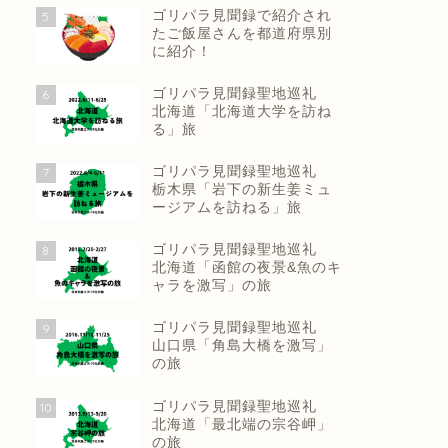
ゴリパラ見聞録で紹介され
5
たご飯屋さんを都道府県別
に紹介！
ゴリパラ見聞録聖地巡礼
6
北海道「北海道大学を訪ね
る」旅
ゴリパラ見聞録聖地巡礼
7
栃木県「岩下の新生姜ミュ
ージアムを訪ねる」旅
ゴリパラ見聞録聖地巡礼
8
北海道「函館の夜景&魚のキ
ャラを激写」の旅
ゴリパラ見聞録聖地巡礼
9
山口県「角島大橋を激写」
の旅
ゴリパラ見聞録聖地巡礼
10
北海道「最北端の宗谷岬」
の旅